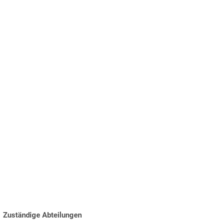
TUNG
& Wohnen
Tourismus & Freizeit
Zuständige Abteilungen