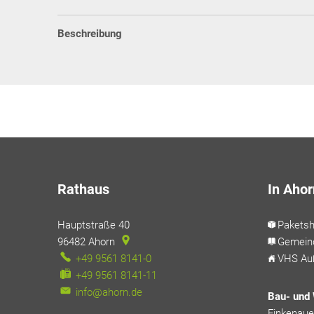
Beschreibung
Rathaus
In Ahor
Hauptstraße 40
Pakets
96482
Ahorn
Gemein
+49 9561 8141-0
VHS Auß
+49 9561 8141-11
info@ahorn.de
Bau- und 
Finkenauer