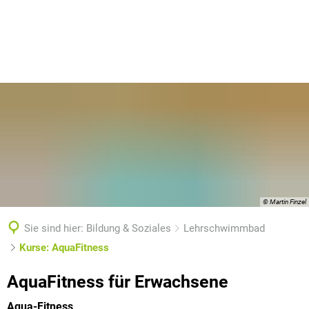
© Martin Finzel
Sie sind hier:
Bildung & Soziales
Lehrschwimmbad
Kurse: AquaFitness
Kurse:
AquaFitness für Erwachsene
AquaFitness
Aqua-Fitness