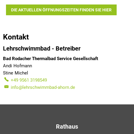
DIE AKTUELLEN ÖFFNUNGSZEITEN FINDEN SIE HIER
Kontakt
Lehrschwimmbad - Betreiber
Bad Rodacher Thermalbad Service Gesellschaft
Andi
Hofmann
Andi Hofmann
Stine
Michel
Stine Michel
+49 9561 3198549
info@lehrschwimmbad-ahorn.de
Rathaus