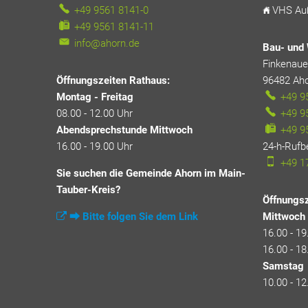
+49 9561 8141-0
VHS Auß
+49 9561 8141-11
info@ahorn.de
Bau- und 
Finkenauer
Öffnungszeiten Rathaus:
96482
Ah
Montag - Freitag
+49 9
08.00 - 12.00 Uhr
+49 9
Abendsprechstunde Mittwoch
+49 9
16.00 - 19.00 Uhr
24-h-Rufb
+49 1
Sie suchen die Gemeinde Ahorn im Main-
Tauber-Kreis?
Öffnungsz
⮕ Bitte folgen Sie dem Link
Mittwoch
16.00 - 19
16.00 - 18
Samstag
10.00 - 12