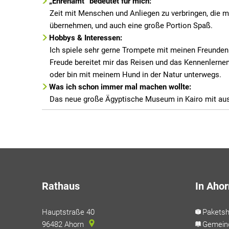
„Ehrenamt“ bedeutet für mich:
Zeit mit Menschen und Anliegen zu verbringen, die mi
übernehmen, und auch eine große Portion Spaß.
Hobbys & Interessen:
Ich spiele sehr gerne Trompete mit meinen Freunde
Freude bereitet mir das Reisen und das Kennenlernen
oder bin mit meinem Hund in der Natur unterwegs.
Was ich schon immer mal machen wollte:
Das neue große Ägyptische Museum in Kairo mit ausgi
Rathaus
In Ahor
Hauptstraße 40
Pakets
96482
Ahorn
Gemein