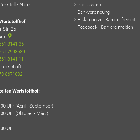
enstelle Ahorn
Impressum
Bankverbindung
Erklärung zur Barrierefreiheit
Wertstoffhof
Feedback - Barriere melden
 Str. 25
orn
561 8141-36
561 7998639
561 8141-11
ereitschaft
24-h-Rufbereitschaft
70 8671002
eiten Wertstoffhof:
.00 Uhr (April - September)
.00 Uhr (Oktober - März)
.30 Uhr