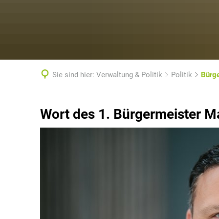
Sie sind hier:
Verwaltung & Politik
Politik
Bürge
Bürgermeister
Wort des 1. Bürgermeister Ma