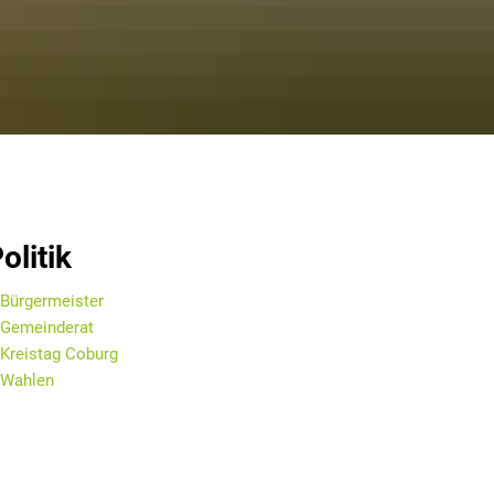
olitik
Bürgermeister
Gemeinderat
Kreistag Coburg
Wahlen