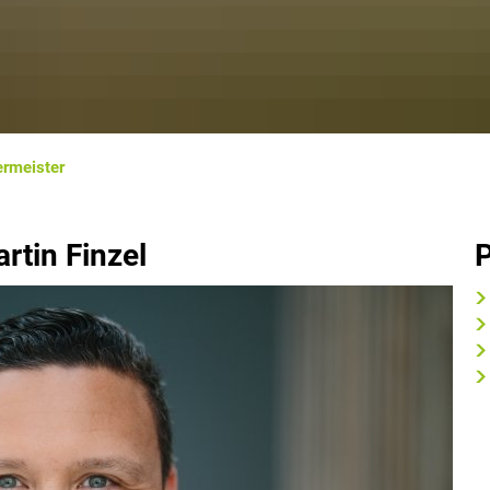
rmeister
rtin Finzel
P