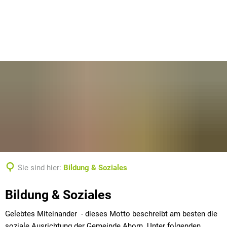
Sie sind hier:
Bildung & Soziales
Bildung
Bildung & Soziales
&
Gelebtes Miteinander - dieses Motto beschreibt am besten die
soziale Ausrichtung der Gemeinde Ahorn. Unter folgenden