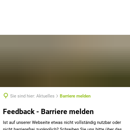
Sie sind hier:
Aktuelles
Barriere melden
Barriere
Feedback - Barriere melden
melden
Ist auf unserer Webseite etwas nicht vollständig nutzbar oder
nicht barrierefrei zugänglich? Schreiben Sie uns bitte über das