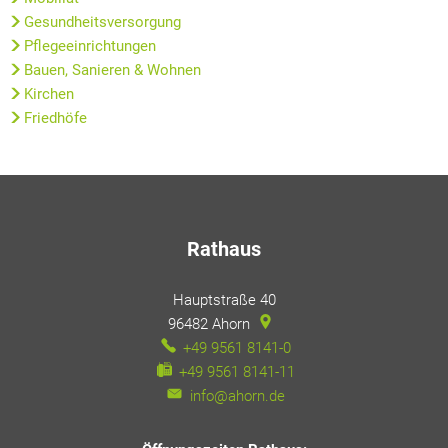
Wohnen
Gesundheitsversorgung
Pflegeeinrichtungen
Bauen, Sanieren & Wohnen
Kirchen
Friedhöfe
Rathaus
Hauptstraße 40
96482
Ahorn
+49 9561 8141-0
+49 9561 8141-11
info@ahorn.de