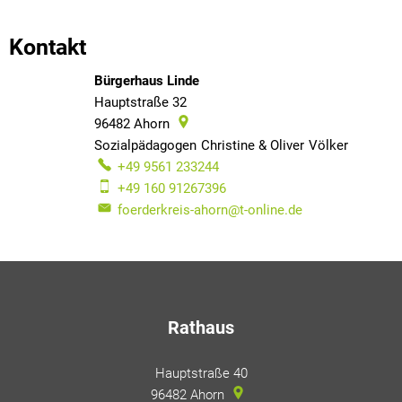
Kontakt
Bürgerhaus Linde
Hauptstraße 32
96482
Ahorn
Sozialpädagogen
Christine & Oliver
Völker
Sozialpä
+49 9561 233244
+49 160 91267396
foerderkreis-ahorn@t-online.de
Rathaus
Hauptstraße 40
96482
Ahorn