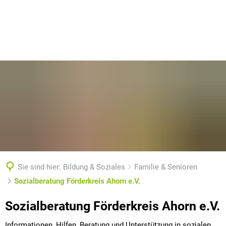
Sie sind hier:
Bildung & Soziales
Familie & Senioren
Sozialberatung Förderkreis Ahorn e.V.
Sozialberatung
Sozialberatung Förderkreis Ahorn e.V.
Förderkreis
Informationen, Hilfen, Beratung und Unterstützung in sozialen