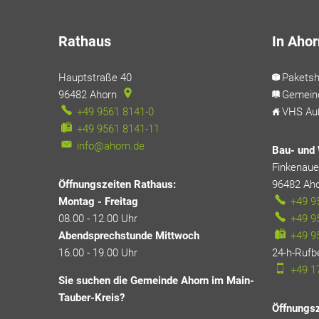
Rathaus
In Ahor
Hauptstraße 40
Pakets
96482
Ahorn
Gemein
+49 9561 8141-0
VHS Auß
+49 9561 8141-11
info@ahorn.de
Bau- und 
Finkenauer
Öffnungszeiten Rathaus:
96482
Ah
Montag - Freitag
+49 9
08.00 - 12.00 Uhr
+49 9
Abendsprechstunde Mittwoch
+49 9
16.00 - 19.00 Uhr
24-h-Rufb
+49 1
Sie suchen die Gemeinde Ahorn im Main-
Tauber-Kreis?
Öffnungsz