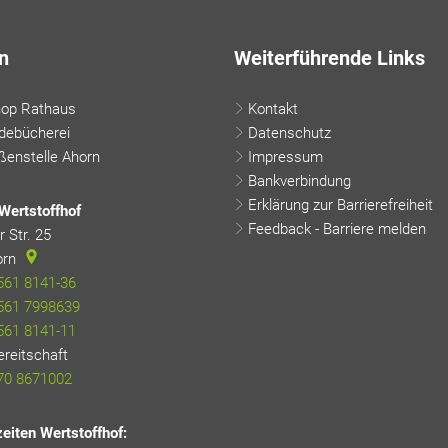
n
Weiterführende Links
hop Rathaus
Kontakt
debücherei
Datenschutz
enstelle Ahorn
Impressum
Bankverbindung
Erklärung zur Barrierefreiheit
Wertstoffhof
Feedback - Barriere melden
 Str. 25
orn
561 8141-36
561 7998639
561 8141-11
ereitschaft
24-h-Rufbereitschaft
70 8671002
eiten Wertstoffhof: