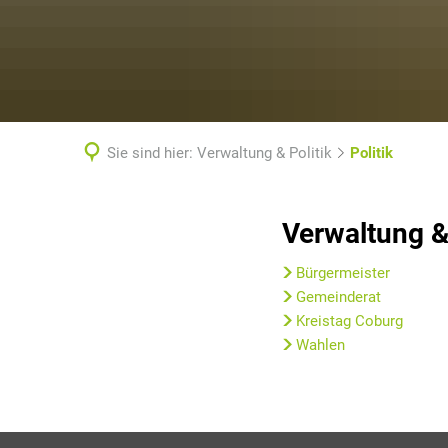
Sie sind hier:
Verwaltung & Politik
Politik
Politik
Verwaltung & 
Bürgermeister
Gemeinderat
Kreistag Coburg
Wahlen