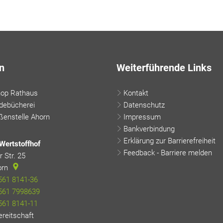
n
Weiterführende Links
hop Rathaus
Kontakt
debücherei
Datenschutz
enstelle Ahorn
Impressum
Bankverbindung
Erklärung zur Barrierefreiheit
Wertstoffhof
Feedback - Barriere melden
 Str. 25
orn
561 8141-36
561 7998639
561 8141-11
ereitschaft
24-h-Rufbereitschaft