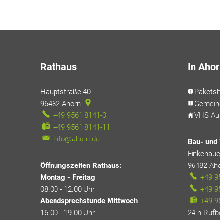
Rathaus
In Ahor
Hauptstraße 40
Pakets
96482
Ahorn
Gemein
+49 9561 8141-0
VHS Auß
+49 9561 8141-11
info@ahorn.de
Bau- und 
Finkenauer
Öffnungszeiten Rathaus:
96482
Ah
Montag - Freitag
+49 9
08.00 - 12.00 Uhr
+49 9
Abendsprechstunde Mittwoch
+49 9
16.00 - 19.00 Uhr
24-h-Rufb