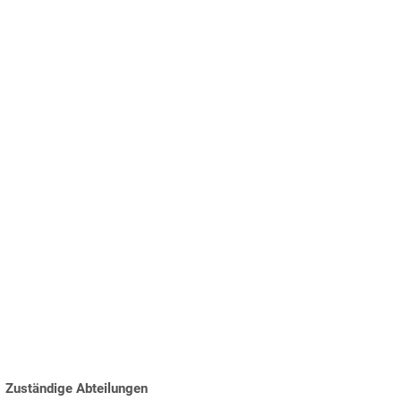
TUNG
& Wohnen
Tourismus & Freizeit
Zuständige Abteilungen