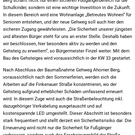
Berg schafft nicht nur einen sicheren Fußgängerbereich für die
Schulkinder, sondern ist eine wichtige Investition in die Zukunft.
In diesem Bereich wird eine Wohnanlage „Betreutes Wohnen“ für
Senioren entstehen, und der neue Gehweg soll auch hier den
sicheren Zugang gewährleisten. „Die Sicherheit unserer jüngsten
und ältesten Bürger steht für uns an erster Stelle. Deshalb haben
wir beschlossen, hier besonders aktiv zu werden und den
Gehsteig zu erweitern“, so Bürgermeister Finzel weiter. Mit dem
Bau des Gehsteiges wird voraussichtlich in der KW 33 gestartet.
Nach Abschluss der Baumaßnahme Gehweg Ahorner Berg,
voraussichtlich nach den Sommerferien, werden sich die
Arbeiten auf die Finkenauer Straße konzentrieren, wo der
Gehsteig aufgrund erheblicher Schäden umfassend erneuert
wird. In diesem Zuge wird auch die Straßenbeleuchtung inkl.
dazugehöriger Verkabelung ausgetauscht und auf
kostensparende LED umgestellt. Dieser Abschnitt ist besonders
stark frequentiert und stellt derzeit ein Sicherheitsrisiko dar. Die
Erneuerung wird nicht nur die Sicherheit für Fußgänger
verbessern, sondern auch das Erscheinungsbild der Straße