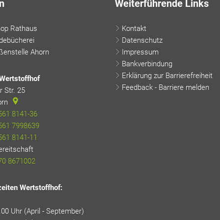
n
Weiterführende Links
hop Rathaus
Kontakt
debücherei
Datenschutz
enstelle Ahorn
Impressum
Bankverbindung
Erklärung zur Barrierefreiheit
Wertstoffhof
Feedback - Barriere melden
 Str. 25
orn
561 8141-36
561 7998639
561 8141-11
ereitschaft
24-h-Rufbereitschaft
70 8671002
eiten Wertstoffhof:
.00 Uhr (April - September)