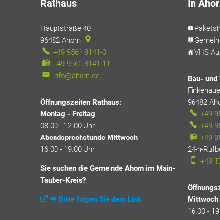
Rathaus
In Ahor
Hauptstraße 40
Pakets
96482
Ahorn
Gemein
+49 9561 8141-0
VHS Auß
+49 9561 8141-11
info@ahorn.de
Bau- und 
Finkenauer
Öffnungszeiten Rathaus:
96482
Ah
Montag - Freitag
+49 9
08.00 - 12.00 Uhr
+49 9
Abendsprechstunde Mittwoch
+49 9
16.00 - 19.00 Uhr
24-h-Rufb
+49 1
Sie suchen die Gemeinde Ahorn im Main-
Tauber-Kreis?
Öffnungsz
⮕ Bitte folgen Sie dem Link
Mittwoch
16.00 - 19