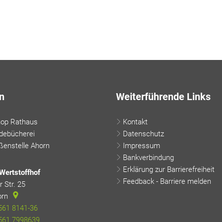
n
Weiterführende Links
hop Rathaus
Kontakt
debücherei
Datenschutz
enstelle Ahorn
Impressum
Bankverbindung
Erklärung zur Barrierefreiheit
Wertstoffhof
Feedback - Barriere melden
 Str. 25
orn
561 8141-36
561 7998639