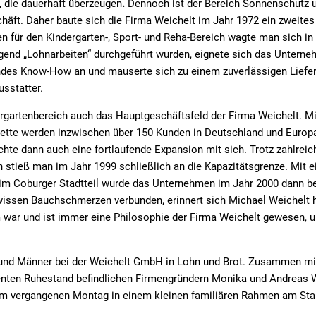
, die dauerhaft überzeugen
.
Dennoch ist der Bereich Sonnenschutz u
äft. Daher baute sich die Firma Weichelt im Jahr 1972 ein zweites 
n für den Kindergarten-, Sport- und Reha-Bereich wagte man sich in
end „Lohnarbeiten“ durchgeführt wurden, eignete sich das Unterneh
des Know-How an und mauserte sich zu einem zuverlässigen Liefe
usstatter.
dergartenbereich auch das Hauptgeschäftsfeld der Firma Weichelt. M
ette werden inzwischen über 150 Kunden in Deutschland und Europa 
chte dann auch eine fortlaufende Expansion mit sich. Trotz zahlrei
 stieß man im Jahr 1999 schließlich an die Kapazitätsgrenze. Mit 
 im Coburger Stadtteil wurde das Unternehmen im Jahr 2000 dann be
issen Bauchschmerzen verbunden, erinnert sich Michael Weichelt h
ar und ist immer eine Philosophie der Firma Weichelt gewesen, u
und Männer bei der Weichelt GmbH in Lohn und Brot. Zusammen mit
enten Ruhestand befindlichen Firmengründern Monika und Andreas W
am vergangenen Montag in einem kleinen familiären Rahmen am St