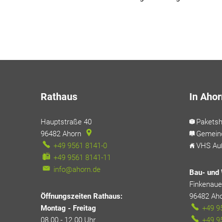
Rathaus
In Ahor
Hauptstraße 40
Pakets
96482
Ahorn
Gemein
+49 9561 8141-0
VHS Auß
+49 9561 8141-11
info@ahorn.de
Bau- und 
Finkenauer
Öffnungszeiten Rathaus:
96482
Ah
Montag - Freitag
+49 9
08.00 - 12.00 Uhr
+49 9